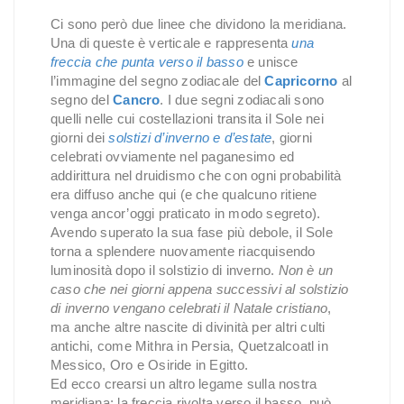
Ci sono però due linee che dividono la meridiana.
Una di queste è verticale e rappresenta
una
freccia che punta verso il basso
e unisce
l’immagine del segno zodiacale del
Capricorno
al
segno del
Cancro
. I due segni zodiacali sono
quelli nelle cui costellazioni transita il Sole nei
giorni dei
solstizi d’inverno e d’estate
, giorni
celebrati ovviamente nel paganesimo ed
addirittura nel druidismo che con ogni probabilità
era diffuso anche qui (e che qualcuno ritiene
venga ancor’oggi praticato in modo segreto).
Avendo superato la sua fase più debole, il Sole
torna a splendere nuovamente riacquisendo
luminosità dopo il solstizio di inverno.
Non è un
caso che nei giorni appena successivi al solstizio
di inverno vengano celebrati il Natale cristiano
,
ma anche altre nascite di divinità per altri culti
antichi, come Mithra in Persia, Quetzalcoatl in
Messico, Oro e Osiride in Egitto.
Ed ecco crearsi un altro legame sulla nostra
meridiana: la freccia rivolta verso il basso, può