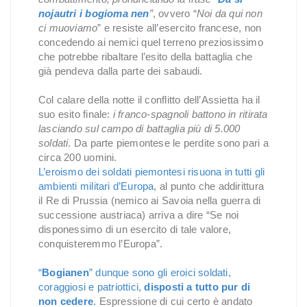
nojautri i bogioma nen
”
, ovvero “
Noi da qui non
ci muoviamo
” e resiste all’esercito francese, non
concedendo ai nemici quel terreno preziosissimo
che potrebbe ribaltare l’esito della battaglia che
già pendeva dalla parte dei sabaudi.
Col calare della notte il conflitto dell’Assietta ha il
suo esito finale:
i franco-spagnoli battono in ritirata
lasciando sul campo di battaglia più di 5.000
soldati
. Da parte piemontese le perdite sono pari a
circa 200 uomini.
L’eroismo dei soldati piemontesi risuona in tutti gli
ambienti militari d’Europa
, al punto che addirittura
il Re di Prussia (nemico ai Savoia nella guerra di
successione austriaca) arriva a dire “Se noi
disponessimo di un esercito di tale valore,
conquisteremmo l’Europa”.
“
Bogianen
” dunque sono gli eroici soldati,
coraggiosi e patriottici,
disposti a tutto pur di
non cedere
.
Espressione di cui certo è andato