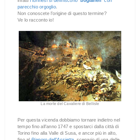
infatti
i torinesi si definiscono “
bogianen
” con
parecchio orgoglio
.
Non conoscete l’origine di questo termine?
Ve lo racconto io!
La morte del Cavaliere di Bellisle
Per questa vicenda dobbiamo tornare indietro nel
tempo fino all’anno 1747 e spostarci dalla città di
Torino fino alla Valle di Susa, e ancor più in alto,
fino al
Pianoro dell’Assietta
, scenario di una delle