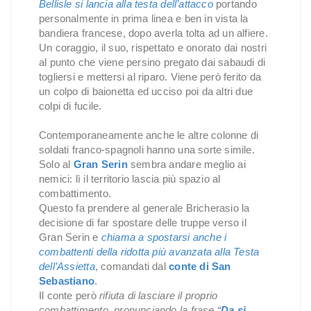
Bellisle si lancia alla testa dell’attacco
portando
personalmente in prima linea e ben in vista la
bandiera francese, dopo averla tolta ad un alfiere.
Un coraggio, il suo, rispettato e onorato dai nostri
al punto che viene persino pregato dai sabaudi di
togliersi e mettersi al riparo. Viene però ferito da
un colpo di baionetta ed ucciso poi da altri due
colpi di fucile.
Contemporaneamente anche le altre colonne di
soldati franco-spagnoli hanno una sorte simile.
Solo al
Gran Serin
sembra andare meglio ai
nemici: lì il territorio lascia più spazio al
combattimento.
Questo fa prendere al generale Bricherasio la
decisione di far spostare delle truppe verso il
Gran Serin e
chiama a spostarsi anche i
combattenti della ridotta più avanzata alla Testa
dell’Assietta
, comandati dal
conte di San
Sebastiano
.
Il conte però
rifiuta di lasciare il proprio
combattimento, pronunciando la frase “
Da sì